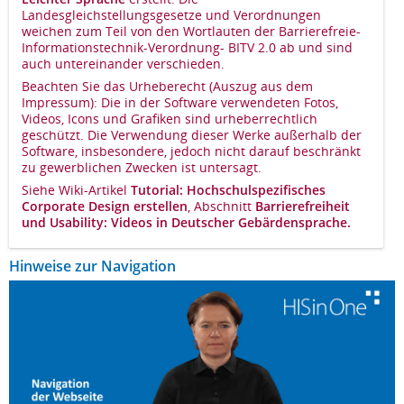
Landesgleichstellungsgesetze und Verordnungen
weichen zum Teil von den Wortlauten der Barrierefreie-
Informationstechnik-Verordnung- BITV 2.0 ab und sind
auch untereinander verschieden.
Beachten Sie das Urheberecht (Auszug aus dem
Impressum): Die in der Software verwendeten Fotos,
Videos, Icons und Grafiken sind urheberrechtlich
geschützt. Die Verwendung dieser Werke außerhalb der
Software, insbesondere, jedoch nicht darauf beschränkt
zu gewerblichen Zwecken ist untersagt.
Siehe Wiki-Artikel
Tutorial: Hochschulspezifisches
Corporate Design erstellen
, Abschnitt
Barrierefreiheit
und Usability
: Videos in Deutscher Gebärdensprache.
Hinweise zur Navigation